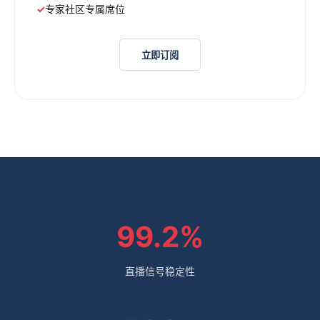
专家社区专属席位
立即订阅
99.2%
直播信号稳定性