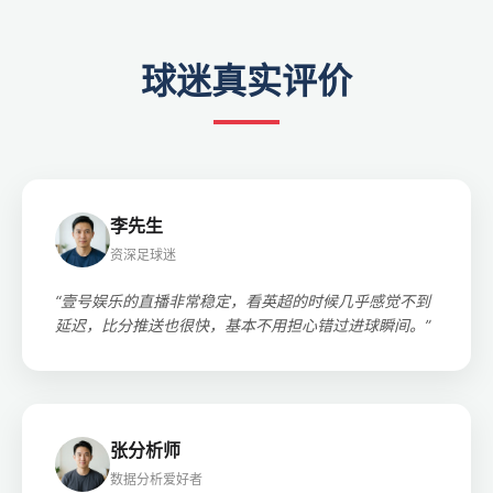
球迷真实评价
李先生
资深足球迷
“壹号娱乐的直播非常稳定，看英超的时候几乎感觉不到
延迟，比分推送也很快，基本不用担心错过进球瞬间。”
张分析师
数据分析爱好者