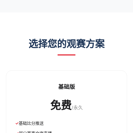
选择您的观赛方案
基础版
免费
/永久
基础比分推送