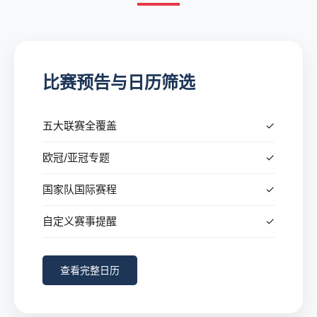
比赛预告与日历筛选
五大联赛全覆盖
✓
欧冠/亚冠专题
✓
国家队国际赛程
✓
自定义赛事提醒
✓
查看完整日历