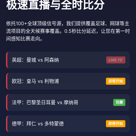
极速直播与全时比分
依托100+全球顶级信号源，我们提供覆盖足球、网球等主
流项目的全天候赛事覆盖。0.5秒比分延迟，让您在第一时
间感知比赛走向。
英超：曼城 vs 阿森纳
LIVE 72'
欧冠：皇马 vs 利物浦
即将开始
法甲：巴黎圣日耳曼 vs 摩纳哥
完赛
德甲：拜仁 vs 多特蒙德
即将开始