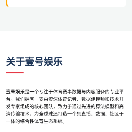
关于壹号娱乐
壹号娱乐是一个专注于体育赛事数据与内容服务的专业平
台。我们拥有一支由资深体育记者、数据建模师和技术开
发专家组成的核心团队，致力于通过先进的算法模型和高
清传输技术，为全球球迷打造一个集直播、数据、社区于
一体的综合性体育生态系统。