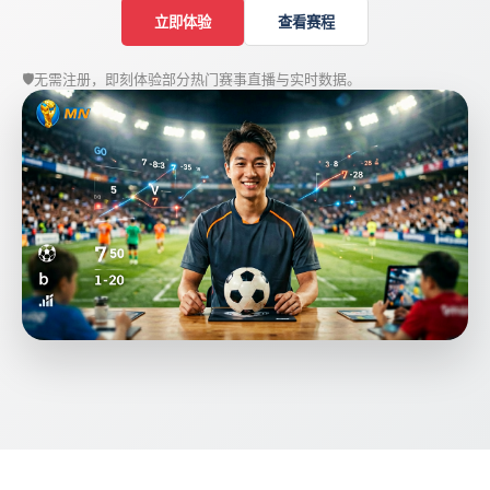
立即体验
查看赛程
🛡️
无需注册，即刻体验部分热门赛事直播与实时数据。