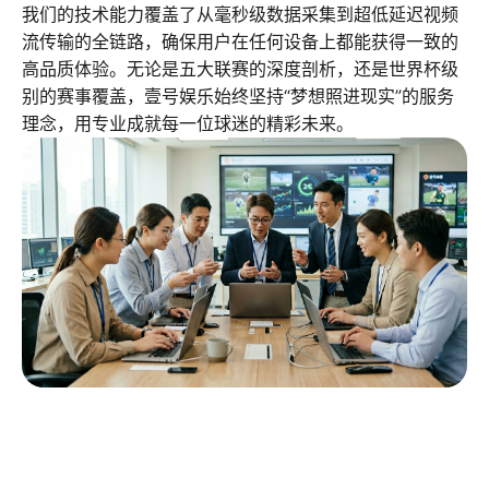
我们的技术能力覆盖了从毫秒级数据采集到超低延迟视频
流传输的全链路，确保用户在任何设备上都能获得一致的
高品质体验。无论是五大联赛的深度剖析，还是世界杯级
别的赛事覆盖，壹号娱乐始终坚持“梦想照进现实”的服务
理念，用专业成就每一位球迷的精彩未来。