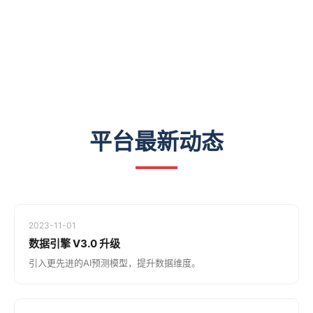
平台最新动态
2023-11-01
数据引擎 V3.0 升级
引入更先进的AI预测模型，提升数据维度。