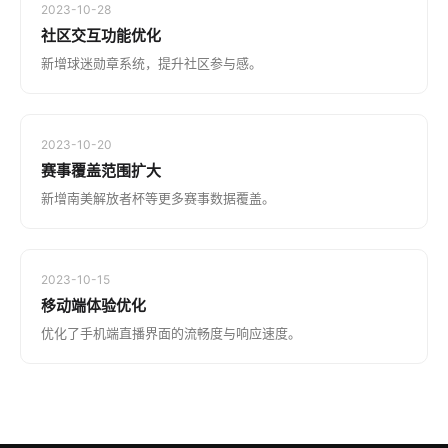
2023-10-28
社区交互功能优化
新增球迷勋章系统，提升社区参与感。
2023-10-20
赛事覆盖范围扩大
新增南美解放者杯等更多赛事数据覆盖。
2023-10-15
移动端体验优化
优化了手机端直播界面的流畅度与响应速度。