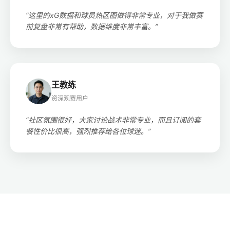
“这里的xG数据和球员热区图做得非常专业，对于我做赛
前复盘非常有帮助，数据维度非常丰富。”
王教练
资深观赛用户
“社区氛围很好，大家讨论战术非常专业，而且订阅的套
餐性价比很高，强烈推荐给各位球迷。”