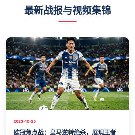
最新战报与视频集锦
2023-10-25
欧冠焦点战：皇马逆转绝杀，展现王者