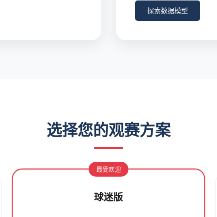
探索数据模型
选择您的观赛方案
最受欢迎
球迷版