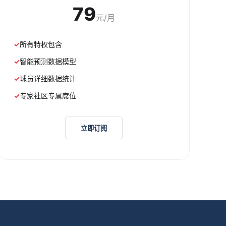
79
元/月
所有特权包含
智能预测数据模型
球员详细数据统计
专家社区专属席位
立即订阅