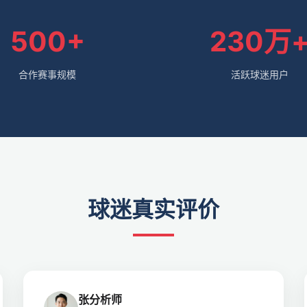
500+
230万
合作赛事规模
活跃球迷用户
球迷真实评价
张分析师