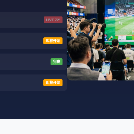
LIVE 72'
即将开始
完赛
即将开始