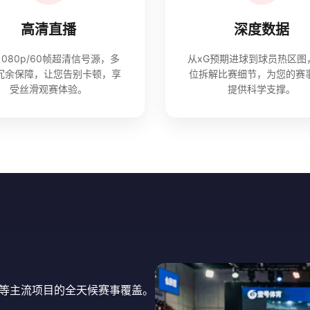
高清直播
深度数据
1080p/60帧超清信号源，多
从xG预期进球到球员热区图
冗余保障，让您告别卡顿，享
位拆解比赛细节，为您的赛
受丝滑观赛体验。
提供科学支撑。
球等主流项目的全天候赛事覆盖。