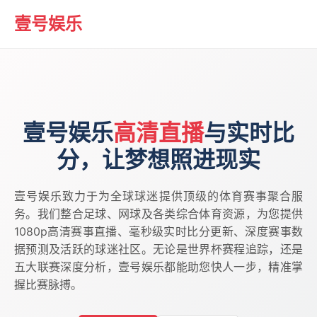
壹号娱乐
壹号娱乐
高清直播
与实时比
分，让梦想照进现实
壹号娱乐致力于为全球球迷提供顶级的体育赛事聚合服
务。我们整合足球、网球及各类综合体育资源，为您提供
1080p高清赛事直播、毫秒级实时比分更新、深度赛事数
据预测及活跃的球迷社区。无论是世界杯赛程追踪，还是
五大联赛深度分析，壹号娱乐都能助您快人一步，精准掌
握比赛脉搏。