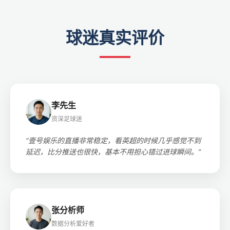
球迷真实评价
李先生
资深足球迷
“壹号娱乐的直播非常稳定，看英超的时候几乎感觉不到
延迟，比分推送也很快，基本不用担心错过进球瞬间。”
张分析师
数据分析爱好者