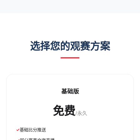
选择您的观赛方案
基础版
免费
/永久
基础比分推送