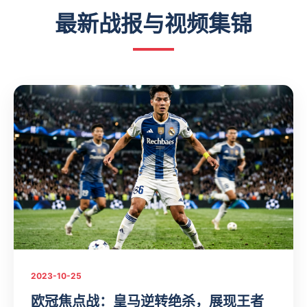
最新战报与视频集锦
2023-10-25
欧冠焦点战：皇马逆转绝杀，展现王者