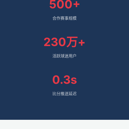
500+
合作赛事规模
230万+
活跃球迷用户
0.3s
比分推送延迟