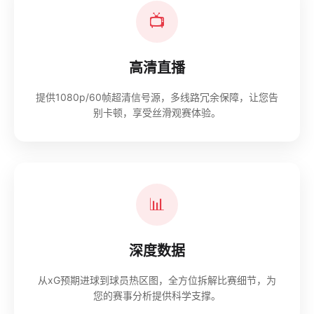
📺
高清直播
提供1080p/60帧超清信号源，多线路冗余保障，让您告
别卡顿，享受丝滑观赛体验。
📊
深度数据
从xG预期进球到球员热区图，全方位拆解比赛细节，为
您的赛事分析提供科学支撑。