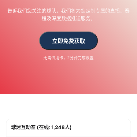
告诉我们您关注的球队，我们将为您定制专属的直播、赛
程及深度数据推送服务。
立即免费获取
无需信用卡，2分钟完成设置
球迷互动室 (在线: 1,248人)