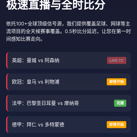
极速直播与全时比分
依托100+全球顶级信号源，我们提供覆盖足球、网球等主
流项目的全天候赛事覆盖。0.5秒比分延迟，让您在第一时
间感知比赛走向。
英超：曼城 vs 阿森纳
LIVE 72'
欧冠：皇马 vs 利物浦
即将开始
法甲：巴黎圣日耳曼 vs 摩纳哥
完赛
德甲：拜仁 vs 多特蒙德
即将开始