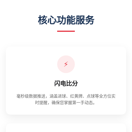
核心功能服务
⚡
闪电比分
毫秒级数据推送，涵盖进球、红黄牌、点球等全方位实
时提醒，确保您掌握第一手动态。