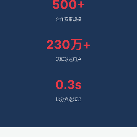
500+
合作赛事规模
230万+
活跃球迷用户
0.3s
比分推送延迟