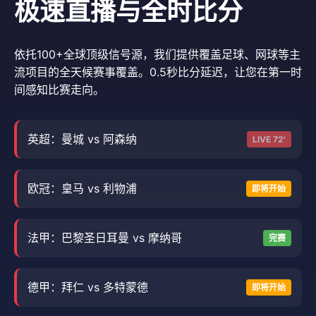
极速直播与全时比分
依托100+全球顶级信号源，我们提供覆盖足球、网球等主
流项目的全天候赛事覆盖。0.5秒比分延迟，让您在第一时
间感知比赛走向。
英超：曼城 vs 阿森纳
LIVE 72'
欧冠：皇马 vs 利物浦
即将开始
法甲：巴黎圣日耳曼 vs 摩纳哥
完赛
德甲：拜仁 vs 多特蒙德
即将开始