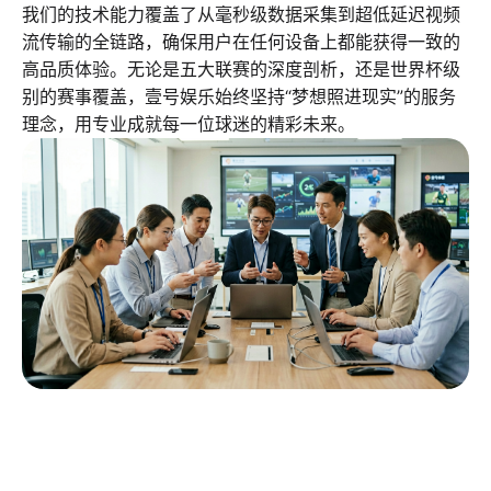
我们的技术能力覆盖了从毫秒级数据采集到超低延迟视频
流传输的全链路，确保用户在任何设备上都能获得一致的
高品质体验。无论是五大联赛的深度剖析，还是世界杯级
别的赛事覆盖，壹号娱乐始终坚持“梦想照进现实”的服务
理念，用专业成就每一位球迷的精彩未来。