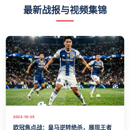
最新战报与视频集锦
2023-10-25
欧冠焦点战：皇马逆转绝杀，展现王者