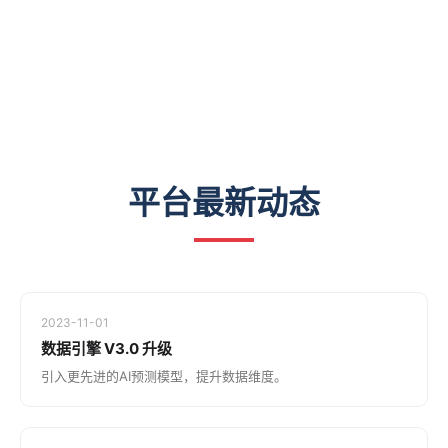
平台最新动态
2023-11-01
数据引擎 V3.0 升级
引入更先进的AI预测模型，提升数据维度。