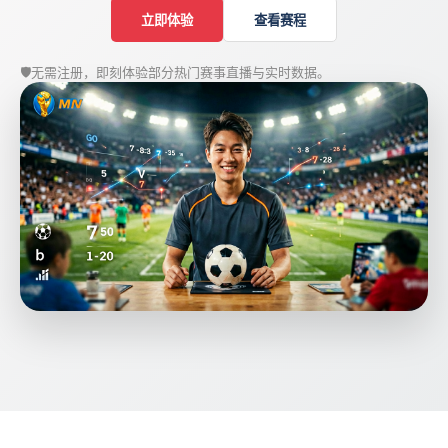
立即体验
查看赛程
🛡️
无需注册，即刻体验部分热门赛事直播与实时数据。