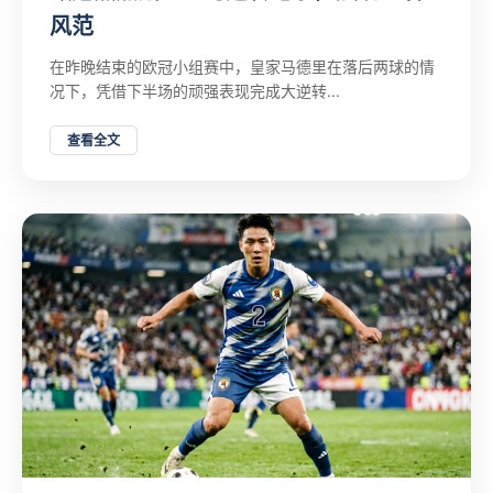
风范
在昨晚结束的欧冠小组赛中，皇家马德里在落后两球的情
况下，凭借下半场的顽强表现完成大逆转...
查看全文