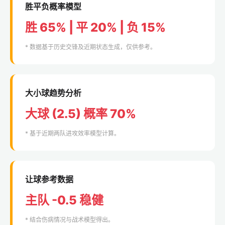
胜平负概率模型
胜 65% | 平 20% | 负 15%
* 数据基于历史交锋及近期状态生成，仅供参考。
大小球趋势分析
大球 (2.5) 概率 70%
* 基于近期两队进攻效率模型计算。
让球参考数据
主队 -0.5 稳健
* 结合伤病情况与战术模型得出。