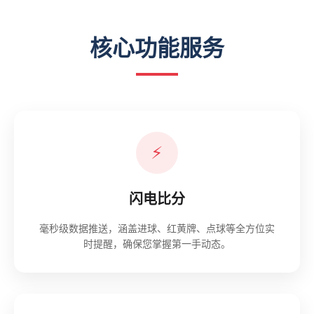
核心功能服务
⚡
闪电比分
毫秒级数据推送，涵盖进球、红黄牌、点球等全方位实
时提醒，确保您掌握第一手动态。