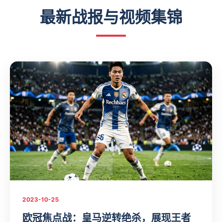
最新战报与视频集锦
2023-10-25
欧冠焦点战：皇马逆转绝杀，展现王者