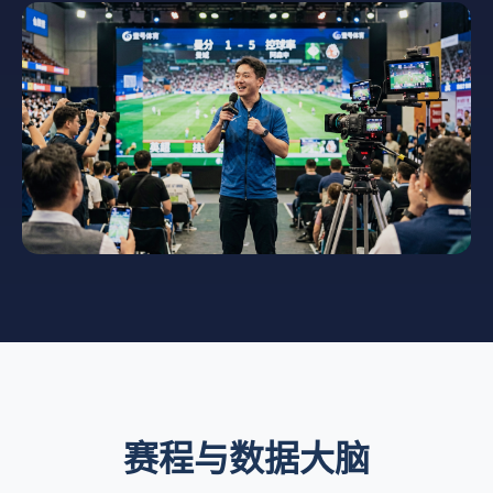
赛程与数据大脑