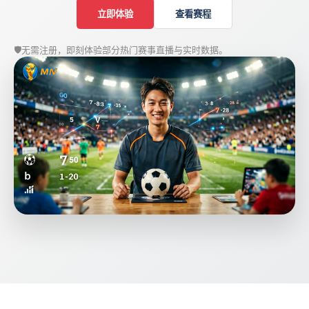
立即体验
查看赛程
🛡️
无需注册，即刻体验部分热门赛事直播与实时数据。