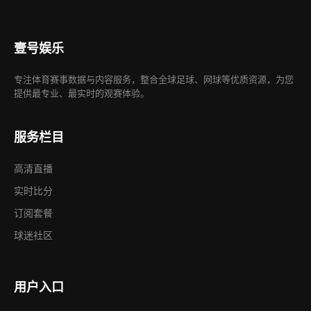
壹号娱乐
专注体育赛事数据与内容服务，整合全球足球、网球等优质资源，为您
提供最专业、最实时的观赛体验。
服务栏目
高清直播
实时比分
订阅套餐
球迷社区
用户入口