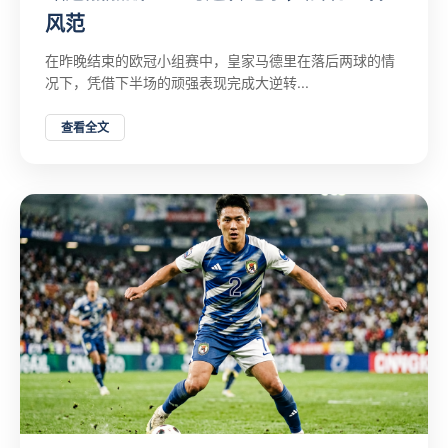
风范
在昨晚结束的欧冠小组赛中，皇家马德里在落后两球的情
况下，凭借下半场的顽强表现完成大逆转...
查看全文