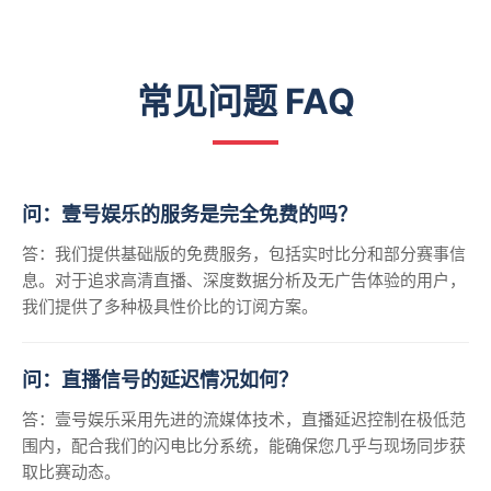
常见问题 FAQ
问：壹号娱乐的服务是完全免费的吗？
答：我们提供基础版的免费服务，包括实时比分和部分赛事信
息。对于追求高清直播、深度数据分析及无广告体验的用户，
我们提供了多种极具性价比的订阅方案。
问：直播信号的延迟情况如何？
答：壹号娱乐采用先进的流媒体技术，直播延迟控制在极低范
围内，配合我们的闪电比分系统，能确保您几乎与现场同步获
取比赛动态。