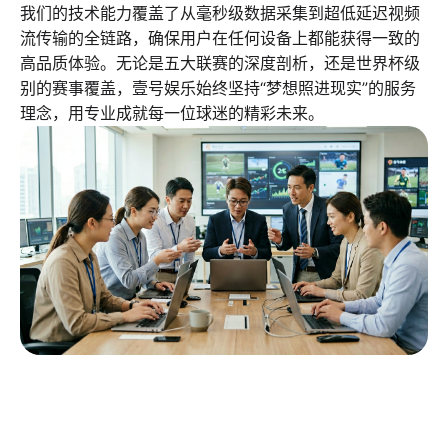
我们的技术能力覆盖了从毫秒级数据采集到超低延迟视频
流传输的全链路，确保用户在任何设备上都能获得一致的
高品质体验。无论是五大联赛的深度剖析，还是世界杯级
别的赛事覆盖，壹号娱乐始终坚持“梦想照进现实”的服务
理念，用专业成就每一位球迷的精彩未来。