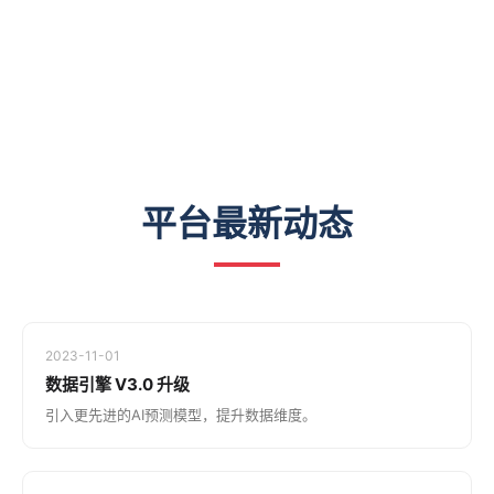
平台最新动态
2023-11-01
数据引擎 V3.0 升级
引入更先进的AI预测模型，提升数据维度。