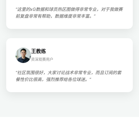
“这里的xG数据和球员热区图做得非常专业，对于我做赛
前复盘非常有帮助，数据维度非常丰富。”
王教练
资深观赛用户
“社区氛围很好，大家讨论战术非常专业，而且订阅的套
餐性价比很高，强烈推荐给各位球迷。”