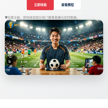
立即体验
查看赛程
🛡️
无需注册，即刻体验部分热门赛事直播与实时数据。