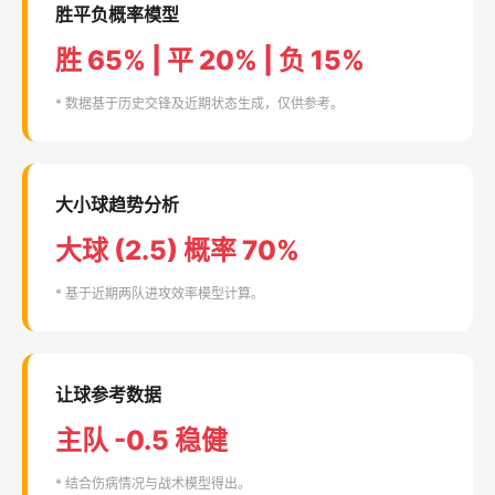
胜平负概率模型
胜 65% | 平 20% | 负 15%
* 数据基于历史交锋及近期状态生成，仅供参考。
大小球趋势分析
大球 (2.5) 概率 70%
* 基于近期两队进攻效率模型计算。
让球参考数据
主队 -0.5 稳健
* 结合伤病情况与战术模型得出。