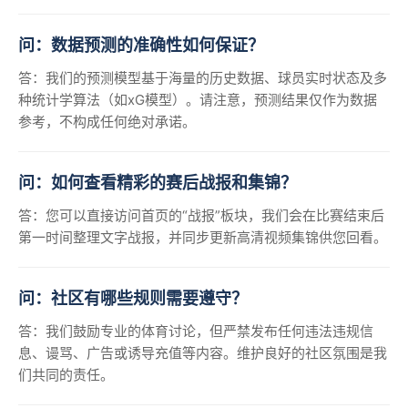
问：数据预测的准确性如何保证？
答：我们的预测模型基于海量的历史数据、球员实时状态及多
种统计学算法（如xG模型）。请注意，预测结果仅作为数据
参考，不构成任何绝对承诺。
问：如何查看精彩的赛后战报和集锦？
答：您可以直接访问首页的“战报”板块，我们会在比赛结束后
第一时间整理文字战报，并同步更新高清视频集锦供您回看。
问：社区有哪些规则需要遵守？
答：我们鼓励专业的体育讨论，但严禁发布任何违法违规信
息、谩骂、广告或诱导充值等内容。维护良好的社区氛围是我
们共同的责任。