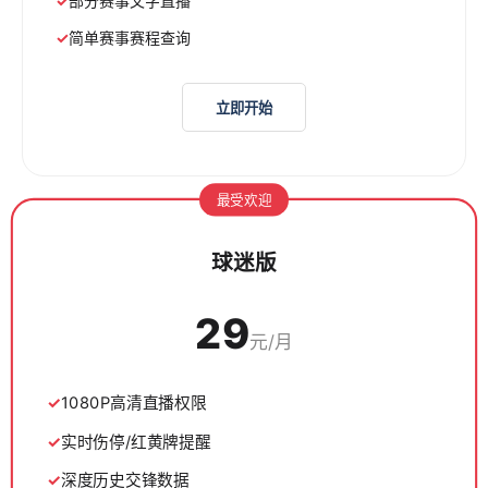
部分赛事文字直播
简单赛事赛程查询
立即开始
最受欢迎
球迷版
29
元/月
1080P高清直播权限
实时伤停/红黄牌提醒
深度历史交锋数据