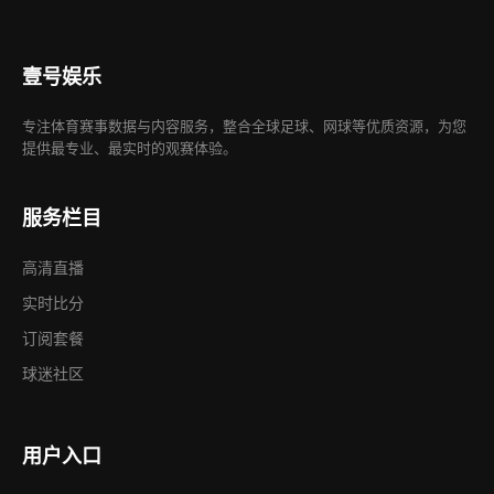
壹号娱乐
专注体育赛事数据与内容服务，整合全球足球、网球等优质资源，为您
提供最专业、最实时的观赛体验。
服务栏目
高清直播
实时比分
订阅套餐
球迷社区
用户入口