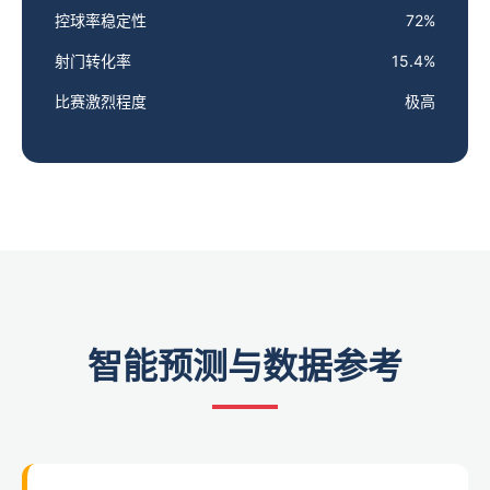
控球率稳定性
72%
射门转化率
15.4%
比赛激烈程度
极高
智能预测与数据参考