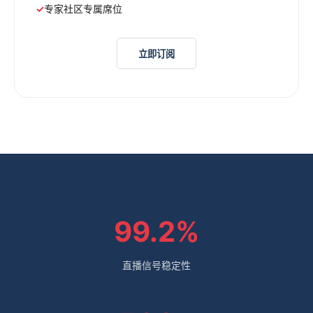
专家社区专属席位
立即订阅
99.2%
直播信号稳定性